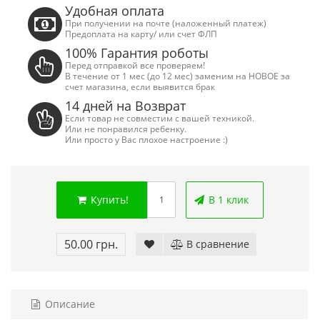
Удобная оплата
При получении на почте (наложенный платеж)
Предоплата на карту/ или счет ФЛП
100% Гарантия роботы
Перед отправкой все проверяем!
В течение от 1 мес (до 12 мес) заменим на НОВОЕ за
счет магазина, если выявится брак
14 дней на Возврат
Если товар не совместим с вашей техникой.
Или не понравился ребенку.
Или просто у Вас плохое настроение :)
Купить!
В 1 клик
50.00 грн.
В сравнение
Сега Мега Драйв 2 (ОРИГИНАЛЬНОЕ
Сега МД 1 HD (H
качество!)
джой
1 250.00 грн.
2 445.00 грн
Купить!
В 1 клік
Купить!
В
Описание