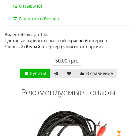
Код товара:
832
Код тов
Отзывы (0)
79 отзывов
18 о
Гарантия и Возврат
Видеокабель: до 1 м.
Цветовые варианты: желтый+
красный
штеркер
/ желтый+
белый
штеркер (зависит от партии)
50.00 грн.
Купить!
В сравнение
Рекомендуемые товары