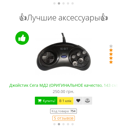
👍Лучшие аксессуары👍
Джойстик Сега МД2 (ОРИГИНАЛЬНОЕ качество, 143 см)
250.00 грн.
Купить!
В 1 клік
Код товара:
754
5 отзывов