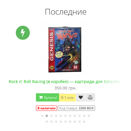
Последние
а Мега Драйв 2
Rock n' Roll Racing (в коробке) — картридж для Сега Мега Д
350.00 грн.
Купить!
В 1 клік
В наличии
Код товара:
2209-BOX