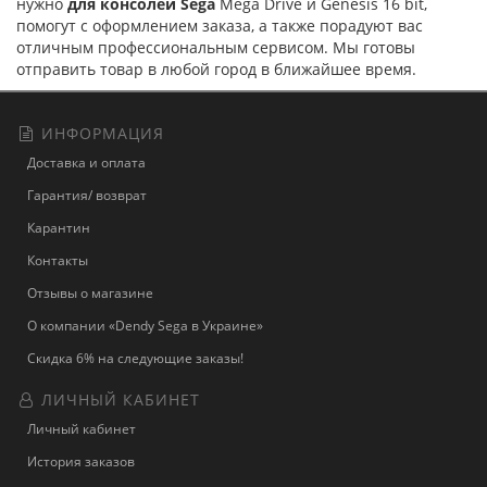
нужно
для консолей Sega
Mega Drive и Genesis 16 bit,
помогут с оформлением заказа, а также порадуют вас
отличным профессиональным сервисом. Мы готовы
отправить товар в любой город в ближайшее время.
ИНФОРМАЦИЯ
Доставка и оплата
Гарантия/ возврат
Карантин
Контакты
Отзывы о магазине
О компании «Dendy Sega в Украине»
Скидка 6% на следующие заказы!
ЛИЧНЫЙ КАБИНЕТ
Личный кабинет
История заказов