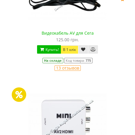
Видеокабель AV для Сега
125.00 грн.
Купить!
В 1 клік
На складе
Код товара:
775
13 отзывов