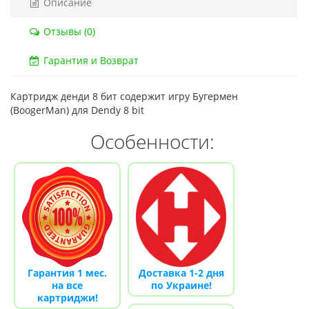
Описание
Код товара:
832
Код тов
Отзывы (0)
79 отзывов
18 о
Гарантия и Возврат
Картридж денди 8 бит содержит игру Бугермен
(BoogerMan) для Dendy 8 bit
Особенности:
Гарантия 1 мес.
Доставка 1-2 дня
на все
по Украине!
картриджи!