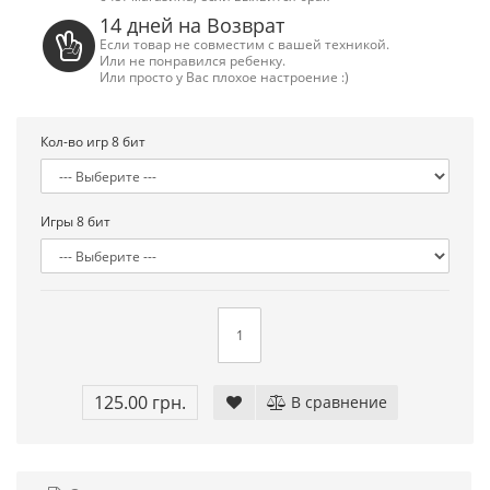
14 дней на Возврат
Если товар не совместим с вашей техникой.
Или не понравился ребенку.
Или просто у Вас плохое настроение :)
Кол-во игр 8 бит
Игры 8 бит
Сега Мега Драйв 2 (ОРИГИНАЛЬНОЕ
Сега МД 1 HD (H
125.00 грн.
В сравнение
качество!)
джой
1 250.00 грн.
2 445.00 грн
Купить!
В 1 клік
Купить!
В