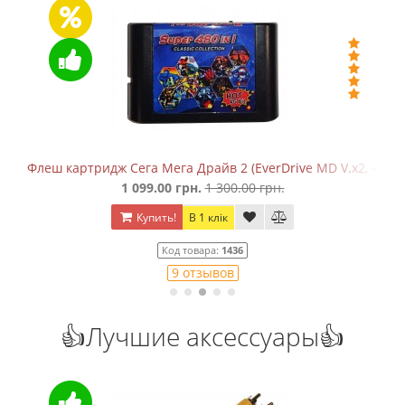
ragon
Флеш картридж Сега Мега Драйв 2 (EverDrive MD V.х2, +SD)
1 099.00 грн.
1 300.00 грн.
Купить!
В 1 клік
Код товара:
1436
9 отзывов
👍Лучшие аксессуары👍