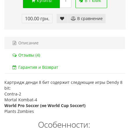
Купить!
В 1 клик
Код то
Код товара:
1330-1
20 о
18 отзывов
100.00 грн.
В сравнение
Описание
Отзывы (4)
Гарантия и Возврат
Картридж денди 8 бит содержит следующие игры Dendy 8
bit:
Contra-2
Mortal Kombat-4
World Pro Soccer (не World Cup Soccer!)
Plants Zombies
Особенности: