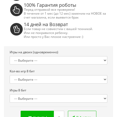
100% Гарантия роботы
Перед отправкой все проверяем!
В течение от 1 мес (до 12 мес) заменим на НОВОЕ за
счет магазина, если выявится брак
14 дней на Возврат
Если товар не совместим с вашей техникой.
Или не понравился ребенку.
Или просто у Вас плохое настроение :)
Игры на двоих (одновременно)
Кол-во игр 8 бит
Игры 8 бит
Сега МД 1 HD (HDMI, беспроводные
Денди TY P
джойстики)
550.00 грн
2 445.00 грн.
2 630.00 грн.
Купить!
В
Купить!
В 1 клік