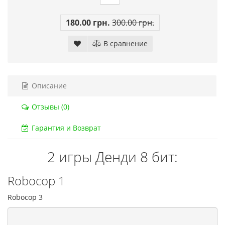
Код товара:
832
Код тов
180.00 грн.
300.00 грн.
79 отзывов
18 о
В сравнение
Описание
Отзывы (0)
Гарантия и Возврат
2 игры Денди 8 бит:
Robocop 1
Robocop 3