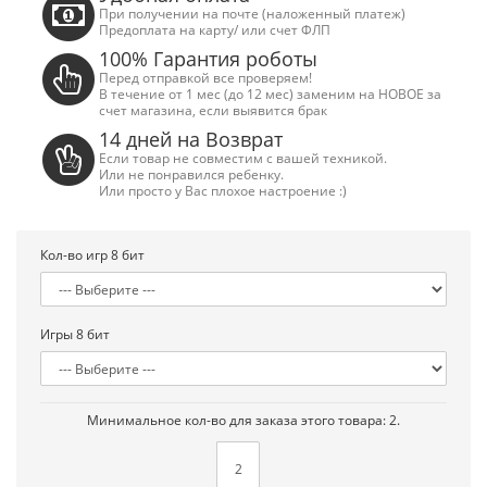
При получении на почте (наложенный платеж)
Предоплата на карту/ или счет ФЛП
100% Гарантия роботы
Перед отправкой все проверяем!
В течение от 1 мес (до 12 мес) заменим на НОВОЕ за
счет магазина, если выявится брак
14 дней на Возврат
Если товар не совместим с вашей техникой.
Или не понравился ребенку.
Или просто у Вас плохое настроение :)
Кол-во игр 8 бит
Игры 8 бит
Сега Мега Драйв 2 (ОРИГИНАЛЬНОЕ
Сега МД 1 HD (H
качество!)
джой
Минимальное кол-во для заказа этого товара: 2.
1 250.00 грн.
2 445.00 грн
Купить!
В 1 клік
Купить!
В