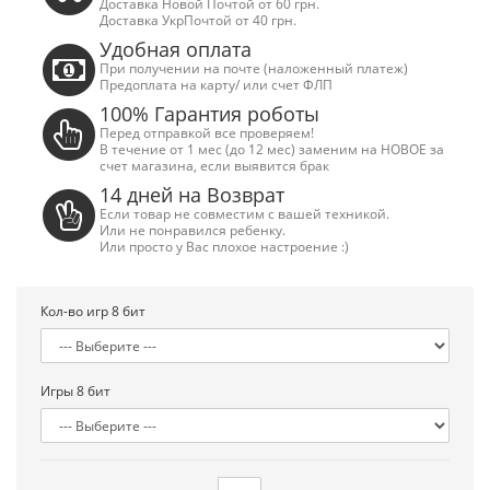
Доставка Новой Почтой от 60 грн.
Доставка УкрПочтой от 40 грн.
Удобная оплата
При получении на почте (наложенный платеж)
Предоплата на карту/ или счет ФЛП
100% Гарантия роботы
Перед отправкой все проверяем!
В течение от 1 мес (до 12 мес) заменим на НОВОЕ за
счет магазина, если выявится брак
14 дней на Возврат
Если товар не совместим с вашей техникой.
Или не понравился ребенку.
Или просто у Вас плохое настроение :)
Кол-во игр 8 бит
Игры 8 бит
Сега Мега Драйв 2 (ОРИГИНАЛЬНОЕ
Сега МД 1 HD (H
качество!)
джой
1 250.00 грн.
2 445.00 грн
Купить!
В 1 клік
Купить!
В