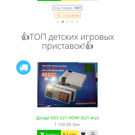
Код товара:
1441
16 отзывов
👍ТОП детских игровых
приставок!👍
Денди NES 621 HDMI (621 игр)
Се
1 150.00 грн.
Купить!
В 1 клік