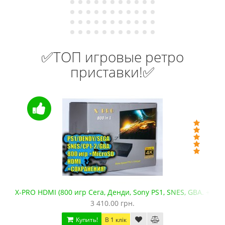
✅ТОП игровые ретро
приставки!✅
-PRO HDMI (800 игр Сега, Денди, Sony PS1, SNES, GBA. +microSD)
С
3 410.00 грн.
Купить!
В 1 клік