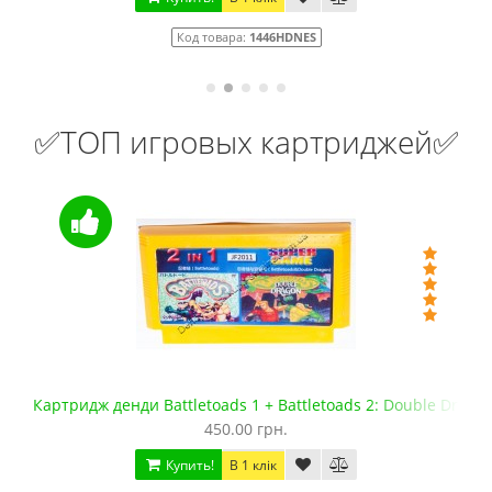
Код товара:
1446HDNES
✅ТОП игровых картриджей✅
Картридж денди Battletoads 1 + Battletoads 2: Double Dragon
Ф
450.00 грн.
Купить!
В 1 клік