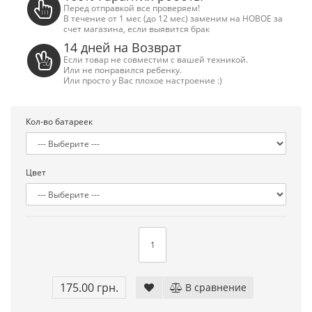
Перед отправкой все проверяем!
В течение от 1 мес (до 12 мес) заменим на НОВОЕ за
счет магазина, если выявится брак
14 дней на Возврат
Если товар не совместим с вашей техникой.
Или не понравился ребенку.
Или просто у Вас плохое настроение :)
Кол-во батареек
Цвет
Сега Мега Драйв 2 (ОРИГИНАЛЬНОЕ
Сега МД 1 HD (H
качество!)
джой
1 250.00 грн.
2 445.00 грн
Купить!
В 1 клік
Купить!
В
Код товара:
832
Код тов
175.00 грн.
В сравнение
79 отзывов
18 о