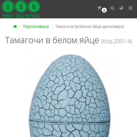
0
Портативные
Тамагочи (в белом яйце динозавра)
Тамагочи в белом яйце
(Код:2001-4)