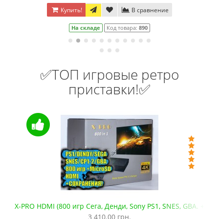
Купить!
В сравнение
На складе
Код товара:
890
✅ТОП игровые ретро
приставки!✅
MI (800 игр Сега, Денди, Sony PS1, SNES, GBA. +microSD)
Сега Ме
3 410.00 грн.