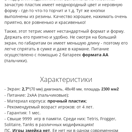
зачастую пластик имеет неоднородный цвет и неровную
форму - где-то что-то торчит и т.д. Тут же кнопки
выполнены из резины. Качество хорошее, нажимать очень
приятно, все ровненько и красивенько!
Также, этот тетрис имеет нестандартный формат и форму.
Держать его приятно и удобно. Не смотря на больший
экран, по габаритам он имеет меньшую длину - поэтому его
легче спрятать в сумке и даже в кармане. Питание
осуществлено с помощью 2 батареек
формата АА
(пальчики).
​Характеристики
- Экран:
2,7"
(
70 мм) диагональ, 48х48 мм, площадь 
2300 мм2
- Питание: 2хАА
(пальчиковые);
- Материал корпуса:
прочный пластик
;
- Рекомендуемый возраст игроков: от 4 лет.
- Гарантия: 1 мес.
- Свыше 9999 игр в памяти. Среди них: Tetris, Frogger,
Solitaire, Tanks в различных модификациях!
ПС.
Игры змейка нет
. Ее нет ни в одном современном