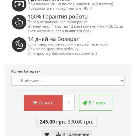
При получении на почте (наложенный платеж)
Предоплата на карту/ или счет ФЛП
100% Гарантия роботы
Перед отправкой все проверяем!
В течение от 1 мес (до 12 мес) заменим на НОВОЕ за
счет магазина, если выявится брак
14 дней на Возврат
Если товар не совместим с вашей техникой.
Или не понравился ребенку.
Или просто у Вас плохое настроение :)
Кол-во батареек
Сега Мега Драйв 2 (ОРИГИНАЛЬНОЕ
Сега МД 1 HD (H
качество!)
джой
1 250.00 грн.
2 445.00 грн
Купить!
В 1 клик
Купить!
В 1 клік
Купить!
В
Код товара:
832
Код тов
245.00 грн.
300.00 грн.
79 отзывов
18 о
В сравнение