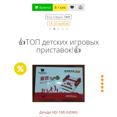
Купить!
В 1 клік
Код товара:
1441
16 отзывов
👍ТОП детских игровых
приставок!👍
Денди HD-188 (HDMI)
Сега