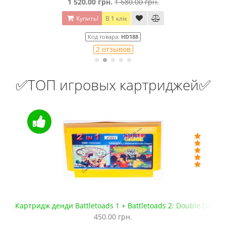
1 520.00 грн.
1 680.00 грн.
Купить!
В 1 клік
Код товара:
HD188
2 отзывов
✅ТОП игровых картриджей✅
Картридж денди Battletoads 1 + Battletoads 2: Double Dragon
Фл
450.00 грн.